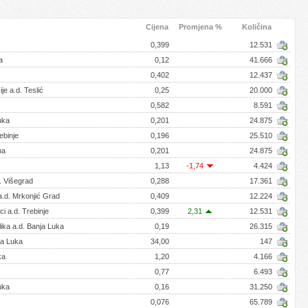
Cijena
Promjena %
Količina
0,399
12.531
a
0,12
41.666
0,402
12.437
ije a.d. Teslić
0,25
20.000
0,582
8.591
uka
0,201
24.875
ebinje
0,196
25.510
na
0,201
24.875
1,13
-1,74
4.424
. Višegrad
0,288
17.361
a.d. Mrkonjić Grad
0,409
12.224
ci a.d. Trebinje
0,399
2,31
12.531
lika a.d. Banja Luka
0,19
26.315
ja Luka
34,00
147
ka
1,20
4.166
0,77
6.493
uka
0,16
31.250
0,076
65.789