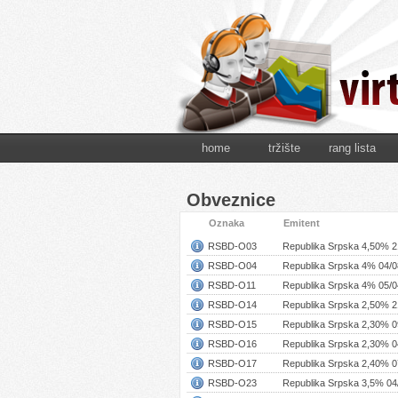
home
tržište
rang lista
Obveznice
Oznaka
Emitent
RSBD-O03
Republika Srpska 4,50% 2
RSBD-O04
Republika Srpska 4% 04/0
RSBD-O11
Republika Srpska 4% 05/0
RSBD-O14
Republika Srpska 2,50% 2
RSBD-O15
Republika Srpska 2,30% 0
RSBD-O16
Republika Srpska 2,30% 0
RSBD-O17
Republika Srpska 2,40% 0
RSBD-O23
Republika Srpska 3,5% 04