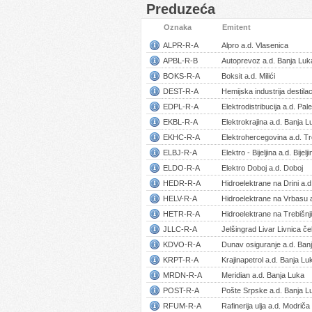
Preduzeća
Oznaka
Emitent
ALPR-R-A
Alpro a.d. Vlasenica
APBL-R-B
Autoprevoz a.d. Banja Luk
BOKS-R-A
Boksit a.d. Milići
DEST-R-A
Hemijska industrija destilac
EDPL-R-A
Elektrodistribucija a.d. Pale
EKBL-R-A
Elektrokrajina a.d. Banja L
EKHC-R-A
Elektrohercegovina a.d. Tr
ELBJ-R-A
Elektro - Bijeljina a.d. Bijelji
ELDO-R-A
Elektro Doboj a.d. Doboj
HEDR-R-A
Hidroelektrane na Drini a.d
HELV-R-A
Hidroelektrane na Vrbasu 
HETR-R-A
Hidroelektrane na Trebišnji
JLLC-R-A
Jelšingrad Livar Livnica če
KDVO-R-A
Dunav osiguranje a.d. Ban
KRPT-R-A
Krajinapetrol a.d. Banja Lu
MRDN-R-A
Meridian a.d. Banja Luka
POST-R-A
Pošte Srpske a.d. Banja L
RFUM-R-A
Rafinerija ulja a.d. Modriča