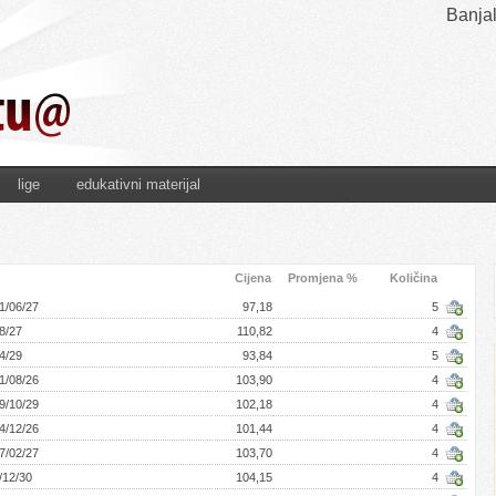
Banjal
lige
edukativni materijal
Cijena
Promjena %
Količina
1/06/27
97,18
5
8/27
110,82
4
4/29
93,84
5
1/08/26
103,90
4
9/10/29
102,18
4
4/12/26
101,44
4
7/02/27
103,70
4
/12/30
104,15
4