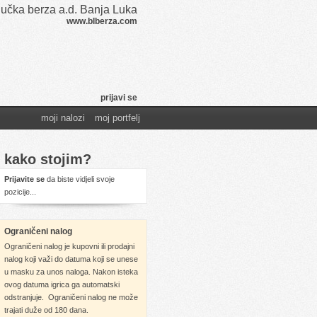
učka berza a.d. Banja Luka
www.blberza.com
prijavi se
moji nalozi
moj portfelj
kako stojim?
Prijavite se
da biste vidjeli svoje
pozicije...
Ograničeni nalog
Ograničeni nalog je kupovni ili prodajni
nalog koji važi do datuma koji se unese
u masku za unos naloga. Nakon isteka
ovog datuma igrica ga automatski
odstranjuje. Ograničeni nalog ne može
trajati duže od 180 dana.