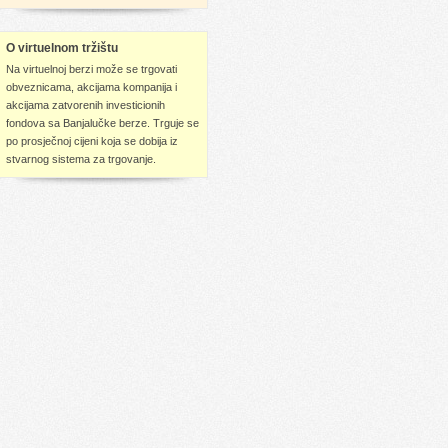
O virtuelnom tržištu
Na virtuelnoj berzi može se trgovati
obveznicama, akcijama kompanija i
akcijama zatvorenih investicionih
fondova sa Banjalučke berze. Trguje se
po prosječnoj cijeni koja se dobija iz
stvarnog sistema za trgovanje.