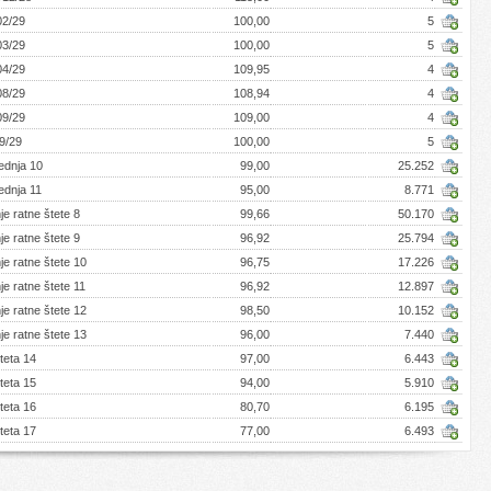
02/29
100,00
5
03/29
100,00
5
04/29
109,95
4
08/29
108,94
4
09/29
109,00
4
9/29
100,00
5
ednja 10
99,00
25.252
ednja 11
95,00
8.771
je ratne štete 8
99,66
50.170
je ratne štete 9
96,92
25.794
je ratne štete 10
96,75
17.226
je ratne štete 11
96,92
12.897
je ratne štete 12
98,50
10.152
je ratne štete 13
96,00
7.440
teta 14
97,00
6.443
teta 15
94,00
5.910
teta 16
80,70
6.195
teta 17
77,00
6.493