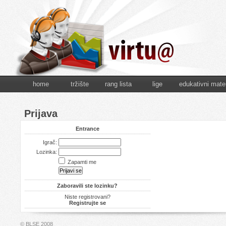
home
tržište
rang lista
lige
edukativni mater
Prijava
Entrance
Igrač:
Lozinka:
Zapamti me
Zaboravili ste lozinku?
Niste registrovani?
Registrujte se
© BLSE 2008