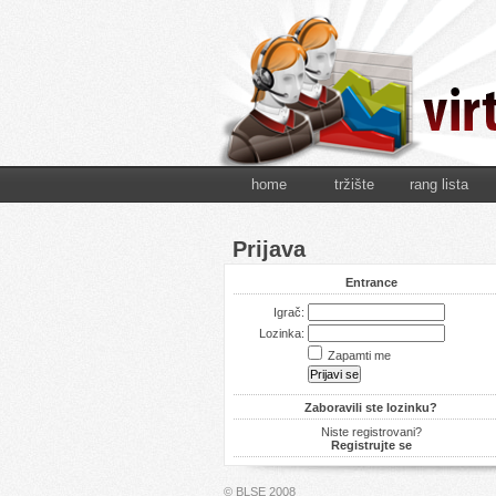
home
tržište
rang lista
Prijava
Entrance
Igrač:
Lozinka:
Zapamti me
Zaboravili ste lozinku?
Niste registrovani?
Registrujte se
© BLSE 2008