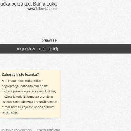
učka berza a.d. Banja Luka
www.blberza.com
prijavi se
moji nalozi
moj portfelj
Zaboravili ste lozinku?
Ako imate poteskoća prilikom
prijavljivanja, odnosno ako se ne
možete prijaviti koristeći svoju lozinku,
možete iskoristiti formu za promjenu
lozinke koristeći svoje korisničko ime ili
e-mail adresu koju ste upisali prilikom
registracije.
uputstvo za trgovanje
uslovi korištenja