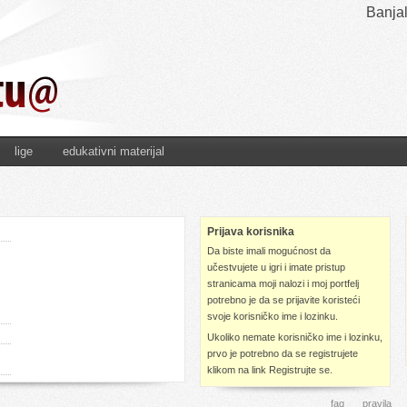
Banjal
lige
edukativni materijal
Prijava korisnika
Da biste imali mogućnost da
učestvujete u igri i imate pristup
stranicama moji nalozi i moj portfelj
potrebno je da se prijavite koristeći
svoje korisničko ime i lozinku.
Ukoliko nemate korisničko ime i lozinku,
prvo je potrebno da se registrujete
klikom na link Registrujte se.
faq
pravila